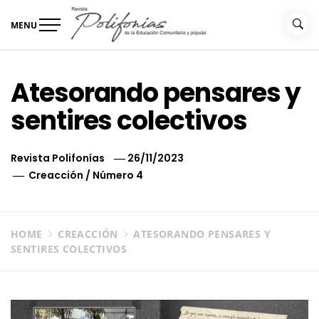
Skip
to
MENU
content
Revista Polifonías
de la educación comunitaria
Atesorando pensares y
sentires colectivos
Revista Polifonías
26/11/2023
Creacción
/
Número 4
HOME
CREACCIÓN
ATESORANDO PENSARES Y
SENTIRES COLECTIVOS