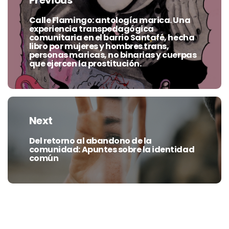
Previous
entradas
Calle Flamingo: antología marica. Una
Previous
experiencia transpedagógica
post:
comunitaria en el barrio Santafé, hecha
libro por mujeres y hombres trans,
personas maricas, no binarias y cuerpas
que ejercen la prostitución.
Next
Del retorno al abandono de la
Next
comunidad: Apuntes sobre la identidad
post:
común