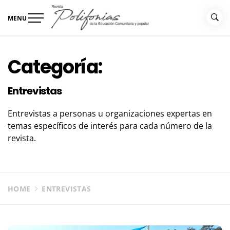
Skip
to
MENU
content
Revista Polifonías
de la educación comunitaria
Categoría:
Entrevistas
Entrevistas a personas u organizaciones expertas en
temas específicos de interés para cada número de la
revista.
HOME
ENTREVISTAS