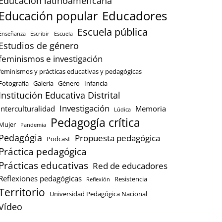
Educación latinoamericana
Educación popular
Educadores
Escuela pública
Enseñanza
Escribir
Escuela
Estudios de género
feminismos e investigación
feminismos y prácticas educativas y pedagógicas
Fotografía
Galería
Género
Infancia
Institución Educativa Distrital
Investigación
Interculturalidad
Memoria
Lúdica
Pedagogía crítica
Mujer
Pandemia
Pedagógia
Propuesta pedagógica
Podcast
Práctica pedagógica
Prácticas educativas
Red de educadores
Reflexiones pedagógicas
Resistencia
Reflexión
Territorio
Universidad Pedagógica Nacional
Vídeo