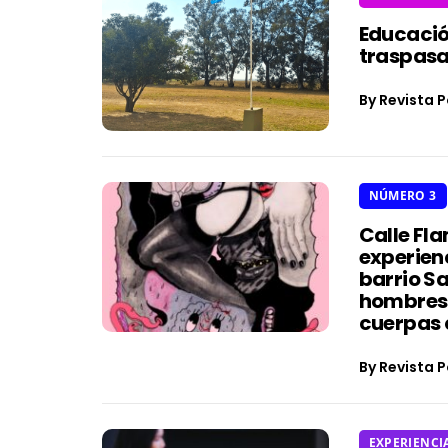
Educació
traspasa
By
Revista P
NÚMERO 3
Calle Fl
experien
barrio Sa
hombres 
cuerpas q
By
Revista P
EXPERIENCI