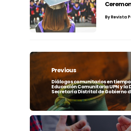
Ceremoni
By
Revista P
Navegación
de
entradas
Previous
Diálogos comunitarios en tiempos
Previous
Educación Comunitaria UPN y la 
post:
Secretaría Distrital de Gobierno 