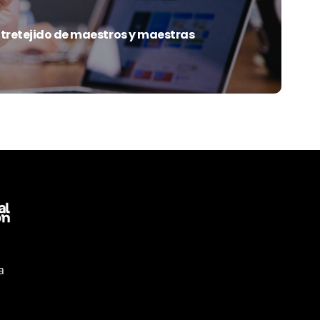
ntretejido de maestros y maestras
a