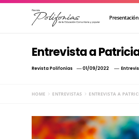
Skip
to
Presentación
content
Revista Polifonías
de la educación comunitaria
Entrevista a Patrici
Revista Polifonías
01/09/2022
Entrevi
HOME
ENTREVISTAS
ENTREVISTA A PATRI