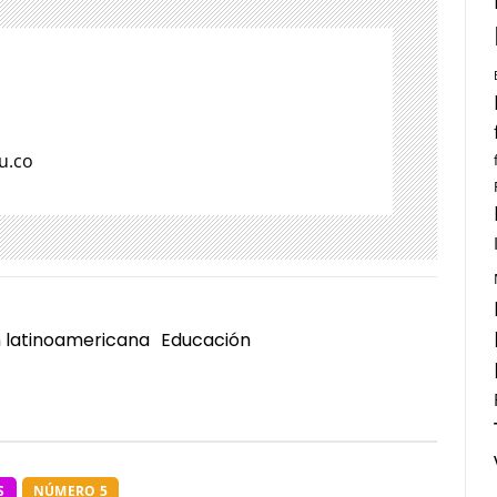
u.co
 latinoamericana
Educación
S
NÚMERO 5