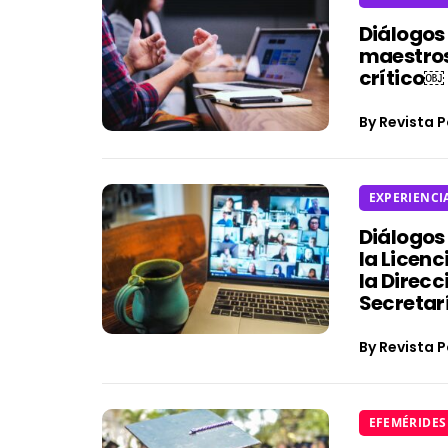
Diálogos
maestros
crítico￼
By
Revista P
EXPERIENCI
Diálogos
la Licen
la Direc
Secretarí
By
Revista P
EFEMÉRIDES