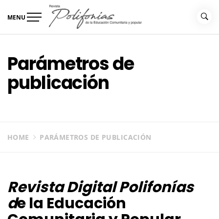
Skip
to
MENU
content
Revista Polifonías
de la educación comunitaria
Parámetros de
publicación
HOME
PARÁMETROS DE PUBLICACIÓN
Revista Digital Polifonías
d
e la Educación