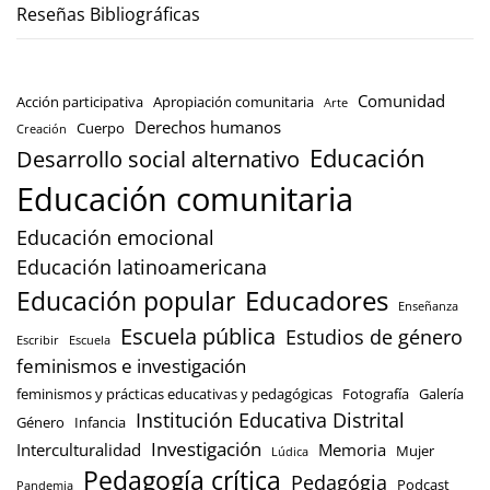
Reseñas Bibliográficas
Comunidad
Acción participativa
Apropiación comunitaria
Arte
Derechos humanos
Cuerpo
Creación
Educación
Desarrollo social alternativo
Educación comunitaria
Educación emocional
Educación latinoamericana
Educación popular
Educadores
Enseñanza
Escuela pública
Estudios de género
Escribir
Escuela
feminismos e investigación
feminismos y prácticas educativas y pedagógicas
Fotografía
Galería
Institución Educativa Distrital
Género
Infancia
Investigación
Interculturalidad
Memoria
Mujer
Lúdica
Pedagogía crítica
Pedagógia
Podcast
Pandemia