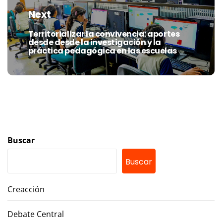
Next
Territorializar la convivencia: aportes
Next
desde desde la investigación y la
post:
práctica pedagógica en las escuelas
Buscar
Buscar
Creacción
Debate Central