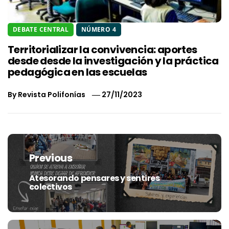
DEBATE CENTRAL
NÚMERO 4
Territorializar la convivencia: aportes
desde desde la investigación y la práctica
pedagógica en las escuelas
By
Revista Polifonías
27/11/2023
Navegación
de
Previous
entradas
Atesorando pensares y sentires
Previous
colectivos
post: