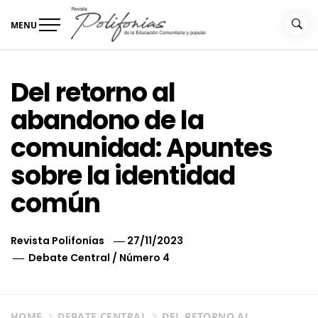
Skip
to
MENU
content
Revista Polifonías
de la educación comunitaria
Del retorno al
abandono de la
comunidad: Apuntes
sobre la identidad
común
Revista Polifonías
27/11/2023
Debate Central
/
Número 4
HOME
DEBATE CENTRAL
DEL RETORNO AL