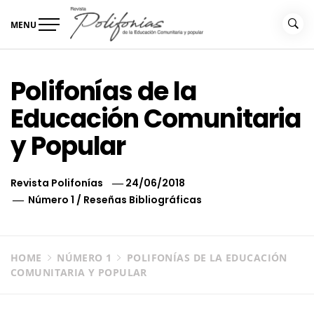
Skip
to
MENU
content
Revista Polifonías
de la educación comunitaria
Polifonías de la
Educación Comunitaria
y Popular
Revista Polifonías
24/06/2018
Número 1
/
Reseñas Bibliográficas
HOME
NÚMERO 1
POLIFONÍAS DE LA EDUCACIÓN
COMUNITARIA Y POPULAR