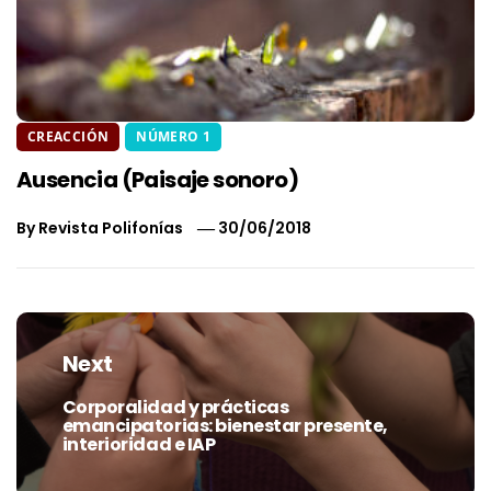
CREACCIÓN
NÚMERO 1
Ausencia (Paisaje sonoro)
By
Revista Polifonías
30/06/2018
Navegación
de
Next
entradas
Corporalidad y prácticas
Next
emancipatorias: bienestar presente,
post:
interioridad e IAP