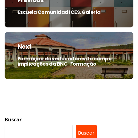
Previous
entradas
Escuela Comunidad ICES. Galería
Previous
post:
Next
Formação dos educadores do campo:
Next
implicações da BNC-Formação
post:
Buscar
Buscar