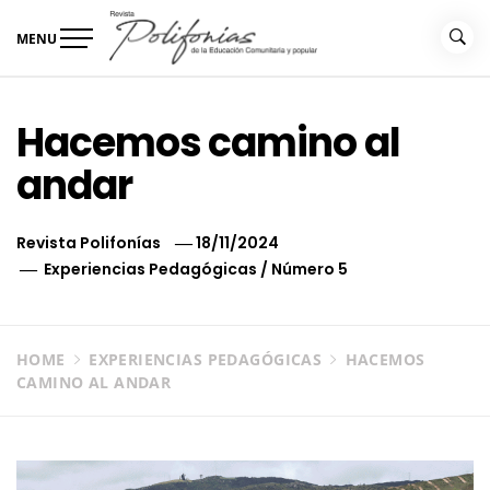
Skip
to
MENU
content
Revista Polifonías
de la educación comunitaria
Hacemos camino al
andar
Revista Polifonías
18/11/2024
Experiencias Pedagógicas
/
Número 5
HOME
EXPERIENCIAS PEDAGÓGICAS
HACEMOS
CAMINO AL ANDAR